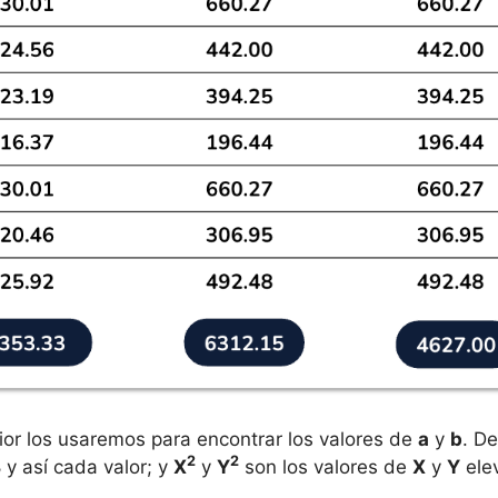
rior los usaremos para encontrar los valores de
a
y
b
. D
2
2
 y así cada valor; y
X
y
Y
son los valores de
X
y
Y
ele