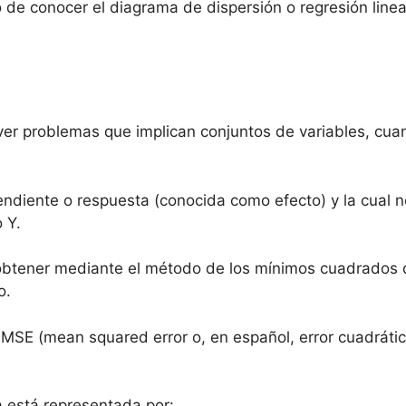
no de conocer el diagrama de dispersión o regresión li
er problemas que implican conjuntos de variables, cua
ndiente o respuesta (conocida como efecto) y la cual no
o Y.
 obtener mediante el método de los mínimos cuadrados
co.
l MSE (mean squared error o, en español, error cuadrátic
 está representada por: