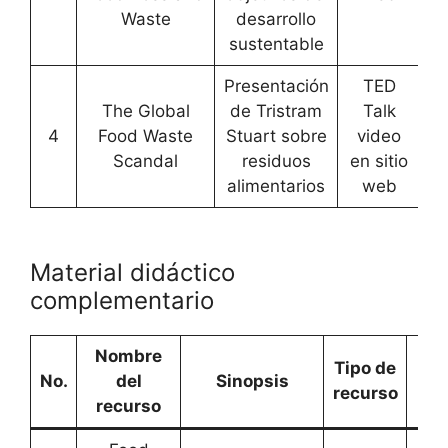
Waste
desarrollo
sustentable
Presentación
TED
The Global
de Tristram
Talk
4
Food Waste
Stuart sobre
video
[
A
Scandal
residuos
en sitio
alimentarios
web
Material didáctico
complementario
Nombre
Tipo de
En
No.
del
Sinopsis
recurso
recurso