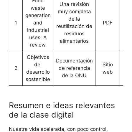
Food
Una revisión
waste
muy completa
generation
de la
1
and
PDF
[
Ac
reutilización de
industrial
residuos
uses: A
alimentarios
review
Objetivos
Documentación
del
Sitio
2
de referencia
[
Ac
desarrollo
web
de la ONU
sostenible
Resumen e ideas relevantes
de la clase digital
Nuestra vida acelerada, con poco control,