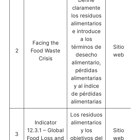
claramente
los residuos
alimentarios
e introduce
a los
Facing the
términos de
Sitio
2
Food Waste
[
A
desecho
web
Crisis
alimentario,
pérdidas
alimentarias
y al índice
de pérdidas
alimentarias
Los residuos
Indicator
alimentarios
12.3.1 – Global
y los
Sitio
3
[
A
Food Loss and
objetivos del
web