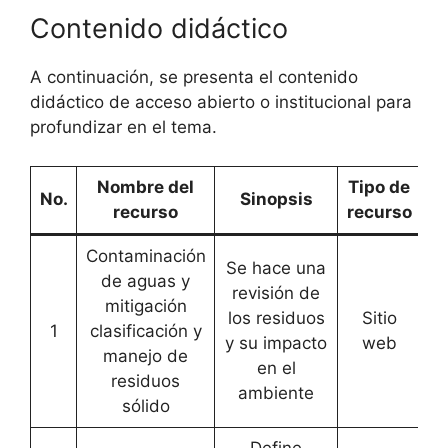
Contenido didáctico
A continuación, se presenta el contenido
didáctico de acceso abierto o institucional para
profundizar en el tema.
Nombre del
Tipo de
No.
Sinopsis
recurso
recurso
Contaminación
Se hace una
de aguas y
revisión de
mitigación
los residuos
Sitio
1
clasificación y
[
A
y su impacto
web
manejo de
en el
residuos
ambiente
sólido
Define