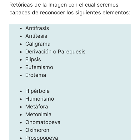
Retóricas de la Imagen con el cual seremos
capaces de reconocer los siguientes elementos:
Antí­frasis
Antí­tesis
Caligrama
Derivación o Parequesis
Elipsis
Eufemismo
Erotema
Hipérbole
Humorismo
Metáfora
Metonimia
Onomatopeya
Oxímoron
Prosopopeya