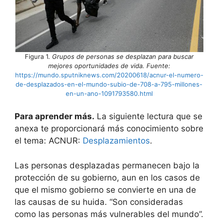
Figura 1.
Grupos de personas se desplazan para buscar
mejores oportunidades de vida. Fuente:
https://mundo.sputniknews.com/20200618/acnur-el-numero-
de-desplazados-en-el-mundo-subio-de-708-a-795-millones-
en-un-ano-1091793580.html
Para aprender más.
La siguiente lectura que se
anexa te proporcionará más conocimiento sobre
el tema: ACNUR:
Desplazamientos
.
Las personas desplazadas permanecen bajo la
protección de su gobierno, aun en los casos de
que el mismo gobierno se convierte en una de
las causas de su huida. “Son consideradas
como las personas más vulnerables del mundo”.