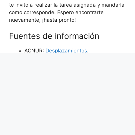
te invito a realizar la tarea asignada y mandarla
como corresponde. Espero encontrarte
nuevamente, ¡hasta pronto!
Fuentes de información
ACNUR:
Desplazamientos
.
ACNUR:
¿Qué son los campos de
refugiados?
Hambre y pobreza
Video:
Desigualdad y pobreza en
México
, CONEVAL