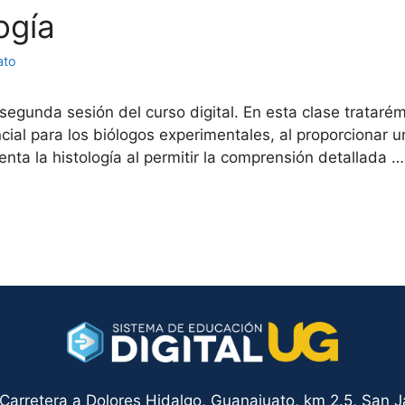
ogía
ato
egunda sesión del curso digital. En esta clase trataré
encial para los biólogos experimentales, al proporcionar 
enta la histología al permitir la comprensión detallada 
arretera a Dolores Hidalgo, Guanajuato, km 2.5, San Ja