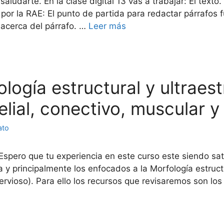
aludarte. En la clase digital 13 vas a trabajar: El texto
 por la RAE: El punto de partida para redactar párrafos fu
 acerca del párrafo. …
Leer más
ología estructural y ultraest
elial, conectivo, muscular y
ato
spero que tu experiencia en este curso este siendo sati
y principalmente los enfocados a la Morfología estructur
nervioso). Para ello los recursos que revisaremos son lo