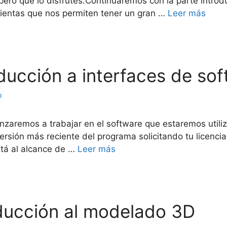
spero que lo disfrutes.Continuaremos con la parte introd
entas que nos permiten tener un gran …
Leer más
roducción a interfaces de so
o
aremos a trabajar en el software que estaremos utilizan
sión más reciente del programa solicitando tu licencia 
stá al alcance de …
Leer más
roducción al modelado 3D