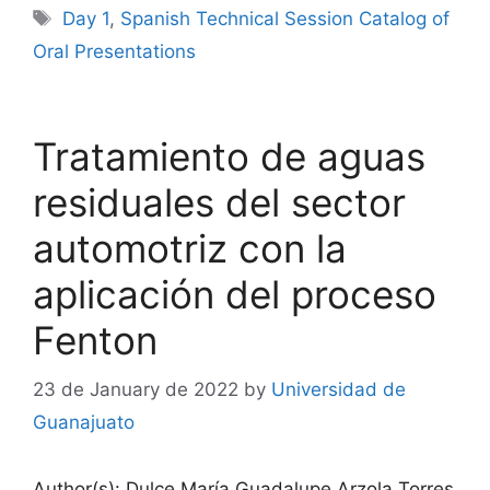
Tags
Day 1
,
Spanish Technical Session Catalog of
Oral Presentations
Tratamiento de aguas
residuales del sector
automotriz con la
aplicación del proceso
Fenton
23 de January de 2022
by
Universidad de
Guanajuato
Author(s): Dulce María Guadalupe Arzola Torres