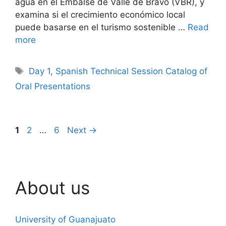
agua en el Embalse de Valle de Bravo (VBR), y
examina si el crecimiento económico local
puede basarse en el turismo sostenible …
Read
more
Tags
Day 1
,
Spanish Technical Session Catalog of
Oral Presentations
Page
Page
Page
1
2
…
6
Next
→
About us
University of Guanajuato