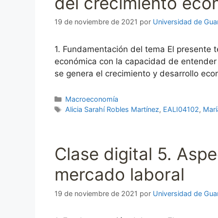
del crecimiento ec
19 de noviembre de 2021
por
Universidad de Gua
1. Fundamentación del tema El presente t
económica con la capacidad de entende
se genera el crecimiento y desarrollo ec
Categorías
Macroeconomía
Etiquetas
Alicia Sarahí Robles Martínez
,
EALI04102
,
Marí
Clase digital 5. As
mercado laboral
19 de noviembre de 2021
por
Universidad de Gua