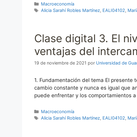
Categorías
Macroeconomía
Etiquetas
Alicia Sarahí Robles Martínez
,
EALI04102
,
Marí
Clase digital 3. El ni
ventajas del interca
19 de noviembre de 2021
por
Universidad de Gua
1. Fundamentación del tema El presente 
cambio constante y nunca es igual que ant
puede enfrentar y los comportamientos a 
Categorías
Macroeconomía
Etiquetas
Alicia Sarahí Robles Martínez
,
EALI04102
,
Marí