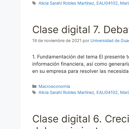
Etiquetas
Alicia Sarahí Robles Martínez
,
EALI04102
,
Marí
Clase digital 7. Deb
19 de noviembre de 2021
por
Universidad de Gua
1. Fundamentación del tema El presente t
información financiera, así como generarl
en su empresa para resolver las necesid
Categorías
Macroeconomía
Etiquetas
Alicia Sarahí Robles Martínez
,
EALI04102
,
Marí
Clase digital 6. Cre