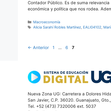
Contador Público. Es de suma relevancia c
económica y política que nos rodea. Ad
Categorías
Macroeconomía
Etiquetas
Alicia Sarahí Robles Martínez
,
EALI04102
,
Marí
Página
Página
Página
←
Anterior
1
…
6
7
Nueva Zona UG: Carretera a Dolores Hida
San Javier, C.P. 36020. Guanajuato, Gto.
Tel. +52 (473) 7320006 ext. 5037