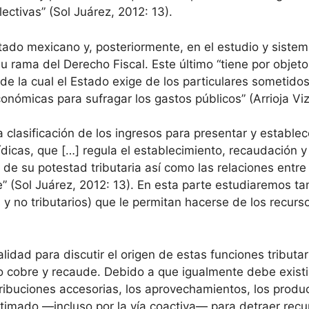
ectivas” (Sol Juárez, 2012: 13).
do mexicano y, posteriormente, en el estudio y sistema
u rama del Derecho Fiscal. Este último “tiene por objeto
d de la cual el Estado exige de los particulares sometid
ómicas para sufragar los gastos públicos” (Arrioja Viz
 clasificación de los ingresos para presentar y estable
rídicas, que […] regula el establecimiento, recaudación 
 de su potestad tributaria así como las relaciones entre 
” (Sol Juárez, 2012: 13). En esta parte estudiaremos ta
 y no tributarios) que le permitan hacerse de los recurs
lidad para discutir el origen de estas funciones tributar
o cobre y recaude. Debido a que igualmente debe existir
ribuciones accesorias, los aprovechamientos, los produc
timado —incluso por la vía coactiva— para detraer recur