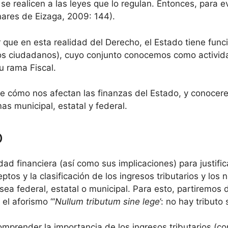
se realicen a las leyes que lo regulan. Entonces, para 
ares de Eizaga, 2009: 144).
que en esta realidad del Derecho, el Estado tiene func
os ciudadanos), cuyo conjunto conocemos como activida
su rama Fiscal.
re cómo nos afectan las finanzas del Estado, y conocer
 municipal, estatal y federal.
o
dad financiera (así como sus implicaciones) para justifica
ptos y la clasificación de los ingresos tributarios y los n
sea federal, estatal o municipal. Para esto, partiremos
el aforismo “‘
Nullum tributum sine lege
’: no hay tributo s
comprender la importancia de los ingresos tributarios (c