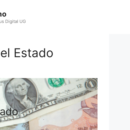
ho
us Digital UG
del Estado
tado