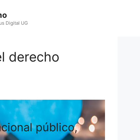
ho
us Digital UG
el derecho
cional público,