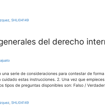
ázquez
,
SHLI04149
nerales del derecho intern
ajuato
n una serie de consideraciones para contestar de forma
con cuidado estas instrucciones. 2. Una vez que empiec
os tipos de preguntas disponibles son: Falso / Verdade
ázquez
,
SHLI04149