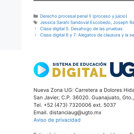
Categorías
Derecho procesal penal II (proceso y juicio)
Etiquetas
Jessica Sarahí Sandoval Escobedo
,
Joseph Ra
Clase digital 5. Desahogo de las pruebas
Clase digital 6 y 7: Alegatos de clausura y la s
Nueva Zona UG: Carretera a Dolores Hida
San Javier, C.P. 36020. Guanajuato, Gto.
Tel. +52 (473) 7320006 ext. 5037
Email. distanciaug@ugto.mx
Aviso de privacidad