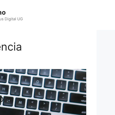
ho
us Digital UG
encia
ora