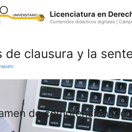
Licenciatura en Derec
Contenidos didácticos digitales | Camp
de clausura y la sent
najuato
amen de comprensión lect