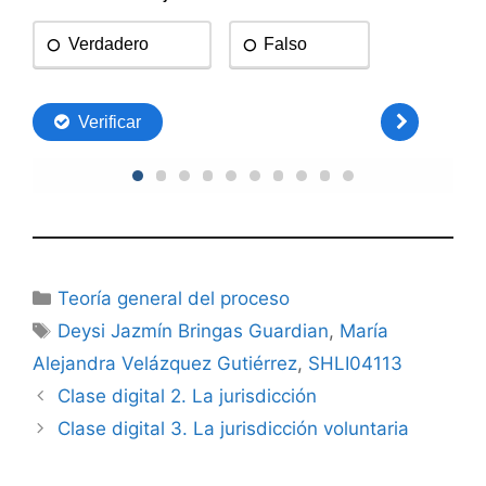
Categorías
Teoría general del proceso
Etiquetas
Deysi Jazmín Bringas Guardian
,
María
Alejandra Velázquez Gutiérrez
,
SHLI04113
Clase digital 2. La jurisdicción
Clase digital 3. La jurisdicción voluntaria