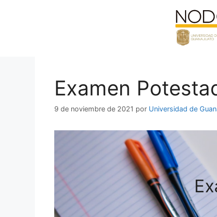
Saltar
al
contenido
Examen Potestad 
9 de noviembre de 2021
por
Universidad de Guan
Ex