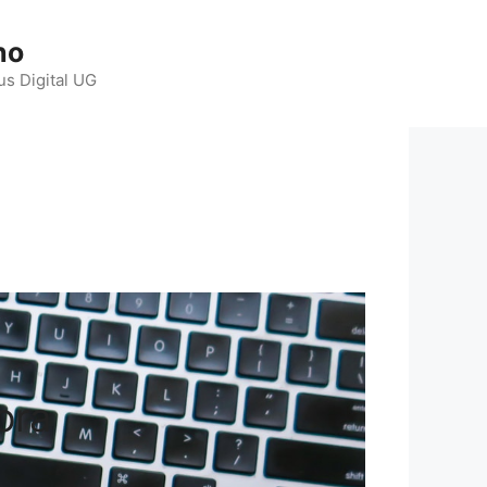
ho
us Digital UG
ora