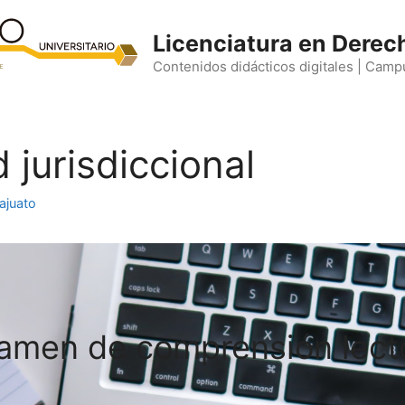
Licenciatura en Derec
Contenidos didácticos digitales | Camp
jurisdiccional
ajuato
amen de comprensión lect