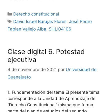
Categorías
Derecho constitucional
Etiquetas
David Israel Barajas Flores
,
José Pedro
Fabian Vallejo Alba
,
SHLI04106
Clase digital 6. Potestad
ejecutiva
9 de noviembre de 2021
por
Universidad de
Guanajuato
1. Fundamentación del tema El presente tema
corresponde a la Unidad de Aprendizaje de
“Derecho Constitucional” misma que forma
parte del plan de estudios del segundo