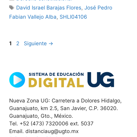
Etiquetas
David Israel Barajas Flores
,
José Pedro
Fabian Vallejo Alba
,
SHLI04106
Página
Página
1
2
Siguiente
→
Nueva Zona UG: Carretera a Dolores Hidalgo,
Guanajuato, km 2.5, San Javier, C.P. 36020.
Guanajuato, Gto., México.
Tel. +52 (473) 7320006 ext. 5037
Email. distanciaug@ugto.mx