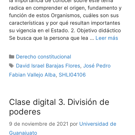
la importancia de conocer sobre este tema
radica en comprender el origen, fundamento y
función de estos Organismos, cuáles son sus
características y por qué resultan importantes
su vigencia en el Estado. 2. Objetivo didáctico
Se busca que la persona que lea …
Leer más
Categorías
Derecho constitucional
Etiquetas
David Israel Barajas Flores
,
José Pedro
Fabian Vallejo Alba
,
SHLI04106
Clase digital 3. División de
poderes
9 de noviembre de 2021
por
Universidad de
Guanajuato