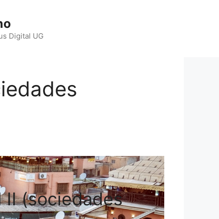
ho
us Digital UG
ciedades
 II (sociedades