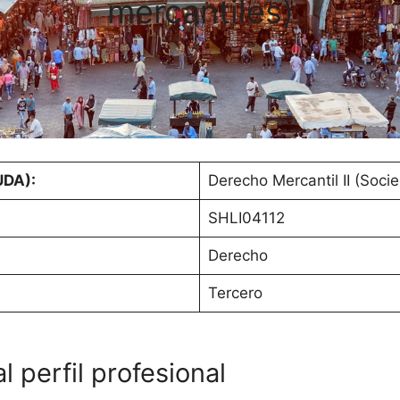
mercantiles)
UDA):
Derecho Mercantil II (Soci
SHLI04112
Derecho
Tercero
 perfil profesional