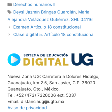
Categorías
Derechos humanos II
Etiquetas
Deysi Jazmín Bringas Guardián
,
María
Alejandra Velázquez Gutiérrez
,
SHLI04116
Examen Artículo 18 constitucional
Clase digital 5. Artículo 18 constitucional
Nueva Zona UG: Carretera a Dolores Hidalgo,
Guanajuato, km 2.5, San Javier, C.P. 36020.
Guanajuato, Gto., México.
Tel. +52 (473) 7320006 ext. 5037
Email. distanciaug@ugto.mx
Aviso de privacidad