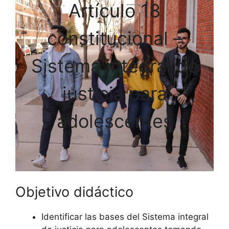
Artículo 18
constitucional –
Sistema integral de
justicia para
adolescentes
Objetivo didáctico
Identificar las bases del Sistema integral