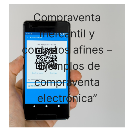
Compraventa
mercantil y
contratos afines –
“Ejemplos de
compraventa
electrónica”