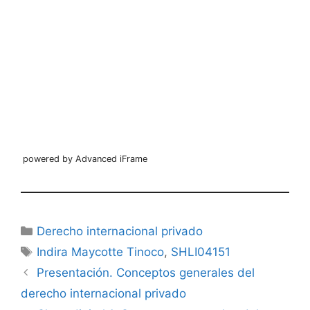
powered by Advanced iFrame
Categorías
Derecho internacional privado
Etiquetas
Indira Maycotte Tinoco
,
SHLI04151
Presentación. Conceptos generales del
derecho internacional privado