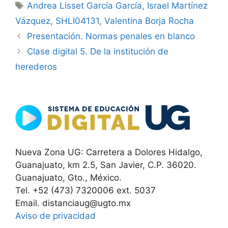
Etiquetas
Andrea Lisset García García
,
Israel Martínez
Vázquez
,
SHLI04131
,
Valentina Borja Rocha
Presentación. Normas penales en blanco
Clase digital 5. De la institución de
herederos
Nueva Zona UG: Carretera a Dolores Hidalgo,
Guanajuato, km 2.5, San Javier, C.P. 36020.
Guanajuato, Gto., México.
Tel. +52 (473) 7320006 ext. 5037
Email. distanciaug@ugto.mx
Aviso de privacidad