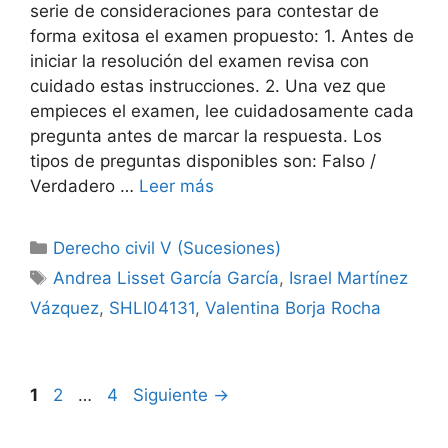
serie de consideraciones para contestar de
forma exitosa el examen propuesto: 1. Antes de
iniciar la resolución del examen revisa con
cuidado estas instrucciones. 2. Una vez que
empieces el examen, lee cuidadosamente cada
pregunta antes de marcar la respuesta. Los
tipos de preguntas disponibles son: Falso /
Verdadero …
Leer más
Categorías
Derecho civil V (Sucesiones)
Etiquetas
Andrea Lisset García García
,
Israel Martínez
Vázquez
,
SHLI04131
,
Valentina Borja Rocha
Página
Página
Página
1
2
…
4
Siguiente
→