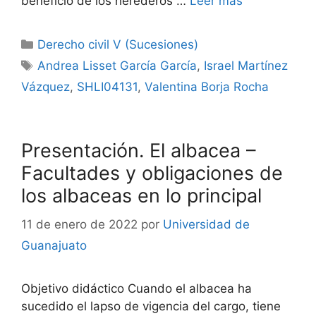
beneficio de los herederos …
Leer más
Categorías
Derecho civil V (Sucesiones)
Etiquetas
Andrea Lisset García García
,
Israel Martínez
Vázquez
,
SHLI04131
,
Valentina Borja Rocha
Presentación. El albacea –
Facultades y obligaciones de
los albaceas en lo principal
11 de enero de 2022
por
Universidad de
Guanajuato
Objetivo didáctico Cuando el albacea ha
sucedido el lapso de vigencia del cargo, tiene