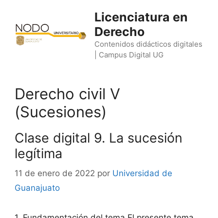
Saltar
Licenciatura en
al
Derecho
contenido
Contenidos didácticos digitales
| Campus Digital UG
Derecho civil V
(Sucesiones)
Clase digital 9. La sucesión
legítima
11 de enero de 2022
por
Universidad de
Guanajuato
1. Fundamentación del tema El presente tema