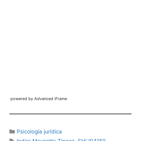
powered by Advanced iFrame
Categorías
Psicología jurídica
Etiquetas
Indira Maycotte Tinoco
,
SHLI04150