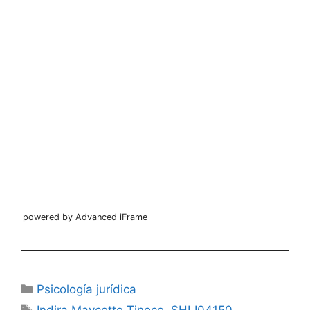
powered by Advanced iFrame
Categorías
Psicología jurídica
Etiquetas
Indira Maycotte Tinoco
,
SHLI04150