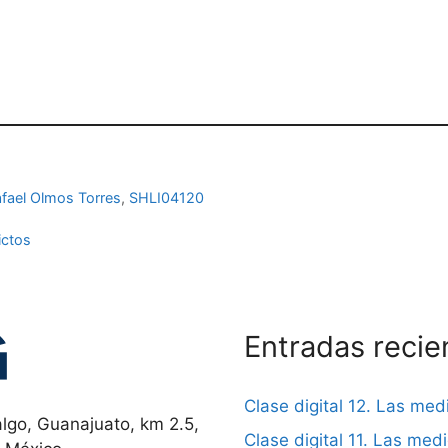
fael Olmos Torres
,
SHLI04120
ictos
Entradas recie
Clase digital 12. Las me
lgo, Guanajuato, km 2.5,
Clase digital 11. Las me