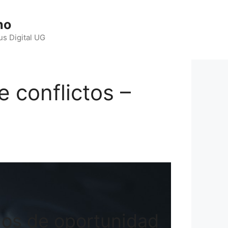
ho
us Digital UG
e conflictos –
rios de oportunidad