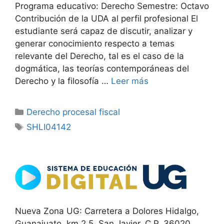
Programa educativo: Derecho Semestre: Octavo
Contribución de la UDA al perfil profesional El
estudiante será capaz de discutir, analizar y
generar conocimiento respecto a temas
relevante del Derecho, tal es el caso de la
dogmática, las teorías contemporáneas del
Derecho y la filosofía …
Leer más
Categorías
Derecho procesal fiscal
Etiquetas
SHLI04142
Nueva Zona UG: Carretera a Dolores Hidalgo,
Guanajuato, km 2.5, San Javier, C.P. 36020.