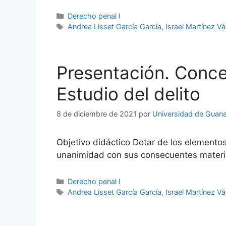
Categorías
Derecho penal I
Etiquetas
Andrea Lisset García García
,
Israel Martínez V
Presentación. Conce
Estudio del delito
8 de diciembre de 2021
por
Universidad de Guana
Objetivo didáctico Dotar de los elementos
unanimidad con sus consecuentes materia
Categorías
Derecho penal I
Etiquetas
Andrea Lisset García García
,
Israel Martínez V