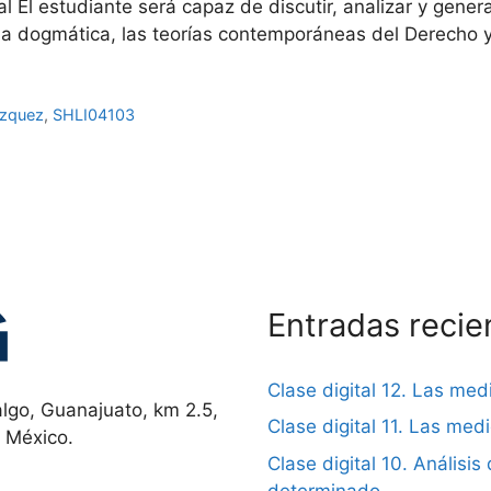
nal El estudiante será capaz de discutir, analizar y gen
 la dogmática, las teorías contemporáneas del Derecho y 
ázquez
,
SHLI04103
Entradas recie
Clase digital 12. Las me
lgo, Guanajuato, km 2.5,
Clase digital 11. Las me
, México.
Clase digital 10. Análisis 
determinado