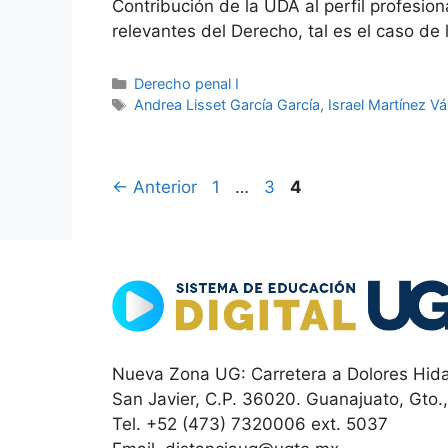
Contribución de la UDA al perfil profesio
relevantes del Derecho, tal es el caso de
Categorías
Derecho penal I
Etiquetas
Andrea Lisset García García
,
Israel Martínez V
Página
Página
Página
←
Anterior
1
…
3
4
Nueva Zona UG: Carretera a Dolores Hida
San Javier, C.P. 36020. Guanajuato, Gto.
Tel. +52 (473) 7320006 ext. 5037