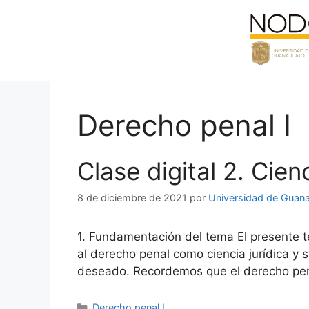
Saltar
al
contenido
Derecho penal I
Clase digital 2. Cie
8 de diciembre de 2021
por
Universidad de Guana
1. Fundamentación del tema El presente 
al derecho penal como ciencia jurídica y s
deseado. Recordemos que el derecho pen
Categorías
Derecho penal I