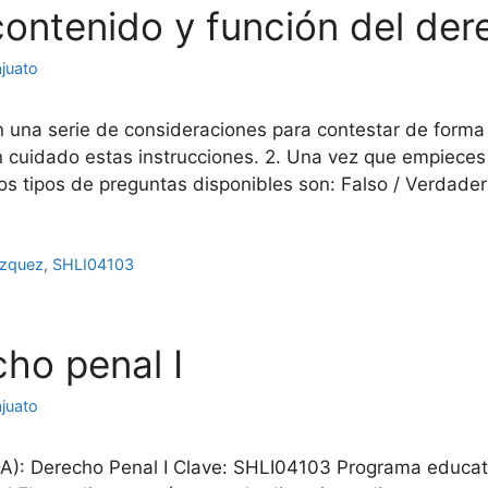
ntenido y función del der
juato
n una serie de consideraciones para contestar de forma
con cuidado estas instrucciones. 2. Una vez que empiec
os tipos de preguntas disponibles son: Falso / Verdade
ázquez
,
SHLI04103
ho penal I
juato
A): Derecho Penal I Clave: SHLI04103 Programa educa