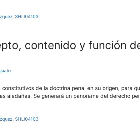
ázquez
,
SHLI04103
pto, contenido y función d
juato
 constitutivos de la doctrina penal en su origen, para 
s aledañas. Se generará un panorama del derecho penal
ázquez
,
SHLI04103