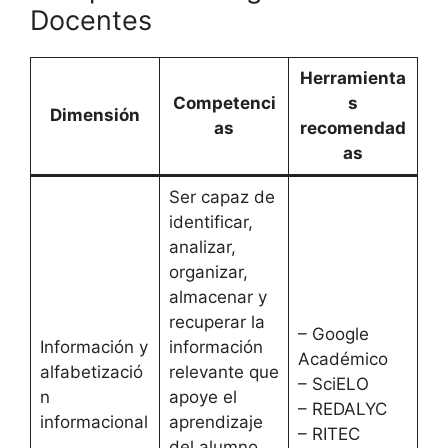
Docentes
Herramienta
Competenci
s
Dimensión
as
recomendad
as
Ser capaz de
identificar,
analizar,
organizar,
almacenar y
recuperar la
– Google
Información y
información
Académico
alfabetizació
relevante que
– SciELO
n
apoye el
– REDALYC
informacional
aprendizaje
– RITEC
del alumno,