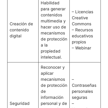
Habilidad
para generar
– Licencias
contenidos
Creative
multimedia y
Creación de
Commons
hacer uso de
contenido
– Recursos
mecanismos
digital
educativos
de protección
propios
a la
– Webinar
propiedad
intelectual.
Reconocer y
aplicar
mecanismos
–
de protección
Contraseñas
de
personales
información
seguras
Seguridad
personal y de
–