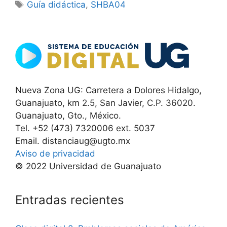
Etiquetas
Guía didáctica
,
SHBA04
Nueva Zona UG: Carretera a Dolores Hidalgo,
Guanajuato, km 2.5, San Javier, C.P. 36020.
Guanajuato, Gto., México.
Tel. +52 (473) 7320006 ext. 5037
Email. distanciaug@ugto.mx
Aviso de privacidad
© 2022 Universidad de Guanajuato
Entradas recientes