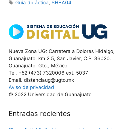
Etiquetas
Guía didáctica
,
SHBA04
Nueva Zona UG: Carretera a Dolores Hidalgo,
Guanajuato, km 2.5, San Javier, C.P. 36020.
Guanajuato, Gto., México.
Tel. +52 (473) 7320006 ext. 5037
Email. distanciaug@ugto.mx
Aviso de privacidad
© 2022 Universidad de Guanajuato
Entradas recientes