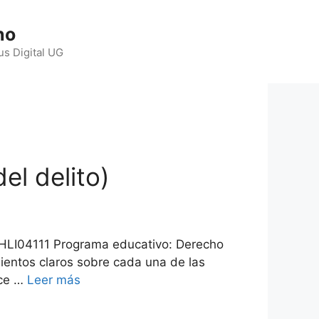
ho
us Digital UG
el delito)
 SHLI04111 Programa educativo: Derecho
mientos claros sobre cada una de las
nce …
Leer más