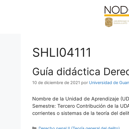
Saltar
al
contenido
SHLI04111
Guía didáctica Derech
10 de diciembre de 2021
por
Universidad de Guan
Nombre de la Unidad de Aprendizaje (UDA)
Semestre: Tercero Contribución de la UDA 
corrientes o sistemas de la teoría del del
Categorías
Derecho penal II (Teoría general del delito)