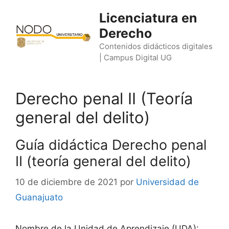
Saltar
Licenciatura en
al
Derecho
contenido
Contenidos didácticos digitales
| Campus Digital UG
Derecho penal II (Teoría
general del delito)
Guía didáctica Derecho penal
II (teoría general del delito)
10 de diciembre de 2021
por
Universidad de
Guanajuato
Nombre de la Unidad de Aprendizaje (UDA):