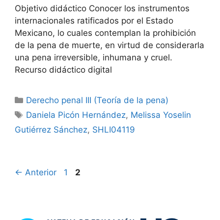
Objetivo didáctico Conocer los instrumentos
internacionales ratificados por el Estado
Mexicano, lo cuales contemplan la prohibición
de la pena de muerte, en virtud de considerarla
una pena irreversible, inhumana y cruel.
Recurso didáctico digital
Categorías
Derecho penal III (Teoría de la pena)
Etiquetas
Daniela Picón Hernández
,
Melissa Yoselin
Gutiérrez Sánchez
,
SHLI04119
Página
Página
←
Anterior
1
2