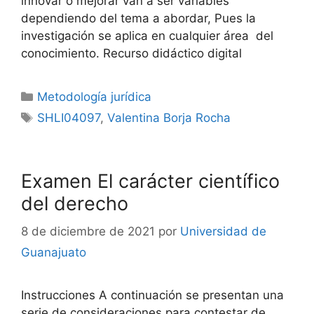
innovar o mejorar van a ser variables
dependiendo del tema a abordar, Pues la
investigación se aplica en cualquier área del
conocimiento. Recurso didáctico digital
Categorías
Metodología jurídica
Etiquetas
SHLI04097
,
Valentina Borja Rocha
Examen El carácter científico
del derecho
8 de diciembre de 2021
por
Universidad de
Guanajuato
Instrucciones A continuación se presentan una
serie de consideraciones para contestar de