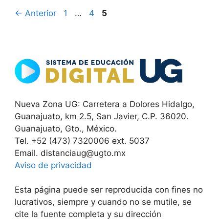
Página
Página
Página
←
Anterior
1
…
4
5
Nueva Zona UG: Carretera a Dolores Hidalgo,
Guanajuato, km 2.5, San Javier, C.P. 36020.
Guanajuato, Gto., México.
Tel. +52 (473) 7320006 ext. 5037
Email. distanciaug@ugto.mx
Aviso de privacidad
Esta página puede ser reproducida con fines no
lucrativos, siempre y cuando no se mutile, se
cite la fuente completa y su dirección