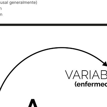
causal generalmente)
n
ón