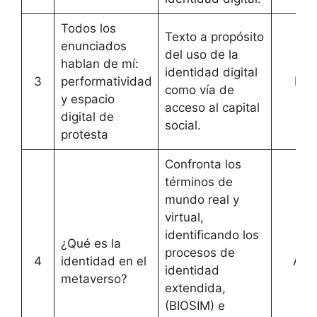
Todos los
Texto a propósito
enunciados
del uso de la
hablan de mí:
identidad digital
3
performatividad
Ens
como vía de
y espacio
acceso al capital
digital de
social.
protesta
Confronta los
términos de
mundo real y
virtual,
identificando los
¿Qué es la
procesos de
4
identidad en el
Artí
identidad
metaverso?
extendida,
(BIOSIM) e