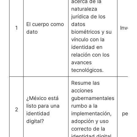
acerca de la
naturaleza
jurídica de los
El cuerpo como
datos
1
Invest
dato
biométricos y su
vínculo con la
identidad en
relación con los
avances
tecnológicos.
Resume las
acciones
¿México está
gubernamentales
listo para una
rumbo a la
No
2
identidad
implementación,
period
digital?
adopción y uso
correcto de la
identidad digital.