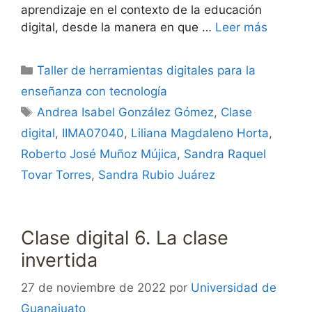
aprendizaje en el contexto de la educación
digital, desde la manera en que …
Leer más
Categorías
Taller de herramientas digitales para la
enseñanza con tecnología
Etiquetas
Andrea Isabel González Gómez
,
Clase
digital
,
IIMA07040
,
Liliana Magdaleno Horta
,
Roberto José Muñoz Mújica
,
Sandra Raquel
Tovar Torres
,
Sandra Rubio Juárez
Clase digital 6. La clase
invertida
27 de noviembre de 2022
por
Universidad de
Guanajuato