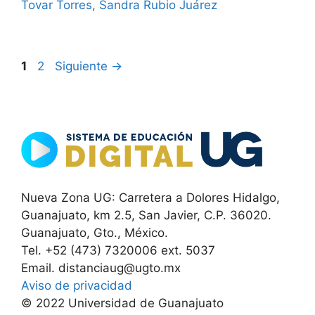
Tovar Torres
,
Sandra Rubio Juárez
Página
Página
1
2
Siguiente
→
Nueva Zona UG: Carretera a Dolores Hidalgo,
Guanajuato, km 2.5, San Javier, C.P. 36020.
Guanajuato, Gto., México.
Tel. +52 (473) 7320006 ext. 5037
Email. distanciaug@ugto.mx
Aviso de privacidad
© 2022 Universidad de Guanajuato