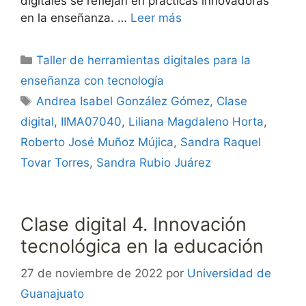
digitales se reflejan en prácticas innovadoras
en la enseñanza. …
Leer más
Categorías
Taller de herramientas digitales para la
enseñanza con tecnología
Etiquetas
Andrea Isabel González Gómez
,
Clase
digital
,
IIMA07040
,
Liliana Magdaleno Horta
,
Roberto José Muñoz Mújica
,
Sandra Raquel
Tovar Torres
,
Sandra Rubio Juárez
Clase digital 4. Innovación
tecnológica en la educación
27 de noviembre de 2022
por
Universidad de
Guanajuato