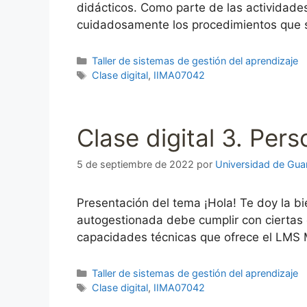
didácticos. Como parte de las actividade
cuidadosamente los procedimientos que s
Categorías
Taller de sistemas de gestión del aprendizaje
Etiquetas
Clase digital
,
IIMA07042
Clase digital 3. Per
5 de septiembre de 2022
por
Universidad de Gua
Presentación del tema ¡Hola! Te doy la bie
autogestionada debe cumplir con ciertas 
capacidades técnicas que ofrece el LMS M
Categorías
Taller de sistemas de gestión del aprendizaje
Etiquetas
Clase digital
,
IIMA07042