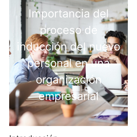
Importancia del
proceso de
inducción del nuevo
personal en una
organización
empresarial