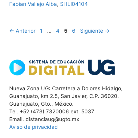
Fabian Vallejo Alba
,
SHLI04104
Página
Página
Página
Página
←
Anterior
1
…
4
5
6
Siguiente
→
Nueva Zona UG: Carretera a Dolores Hidalgo,
Guanajuato, km 2.5, San Javier, C.P. 36020.
Guanajuato, Gto., México.
Tel. +52 (473) 7320006 ext. 5037
Email. distanciaug@ugto.mx
Aviso de privacidad