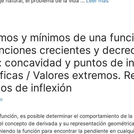
e natural, el problema de la vida …
Leer más
imos y mínimos de una funció
nciones crecientes y decrec
 concavidad y puntos de in
icas / Valores extremos. Re
os de inflexión
to
unción, es posible determinar el comportamiento de la g
 el concepto de derivada y su representación geométri
endo la función para encontrar la pendiente en cualqui