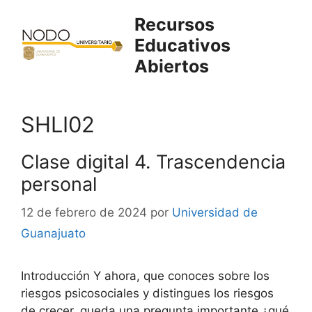
Saltar
Recursos
al
Educativos
contenido
Abiertos
SHLI02
Clase digital 4. Trascendencia
personal
12 de febrero de 2024
por
Universidad de
Guanajuato
Introducción Y ahora, que conoces sobre los
riesgos psicosociales y distingues los riesgos
de crecer, queda una pregunta importante ¿qué