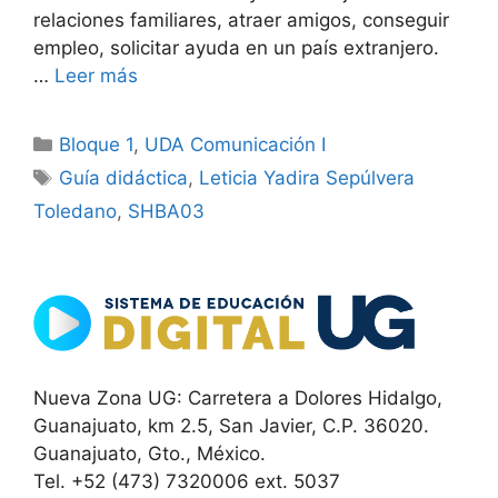
relaciones familiares, atraer amigos, conseguir
empleo, solicitar ayuda en un país extranjero.
…
Leer más
Categorías
Bloque 1
,
UDA Comunicación I
Etiquetas
Guía didáctica
,
Leticia Yadira Sepúlvera
Toledano
,
SHBA03
Nueva Zona UG: Carretera a Dolores Hidalgo,
Guanajuato, km 2.5, San Javier, C.P. 36020.
Guanajuato, Gto., México.
Tel. +52 (473) 7320006 ext. 5037