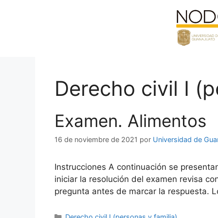
Saltar
al
contenido
Derecho civil I (
Examen. Alimentos
16 de noviembre de 2021
por
Universidad de Gua
Instrucciones A continuación se presenta
iniciar la resolución del examen revisa 
pregunta antes de marcar la respuesta. L
Categorías
Derecho civil I (personas y familia)