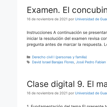
Examen. El concubi
16 de noviembre de 2021
por
Universidad de Gua
Instrucciones A continuación se presenta
iniciar la resolución del examen revisa 
pregunta antes de marcar la respuesta. L
Categorías
Derecho civil I (personas y familia)
Etiquetas
David Israel Barajas Flores
,
José Pedro Fabian 
Clase digital 9. El m
16 de noviembre de 2021
por
Universidad de Gua
1. Fundamentación del tema El presente te