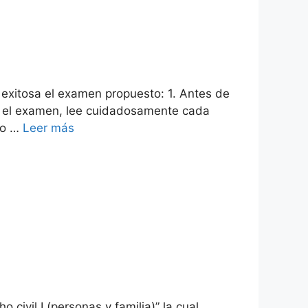
 exitosa el examen propuesto: 1. Antes de
es el examen, lee cuidadosamente cada
ro …
Leer más
ivil I (personas y familia)” la cual