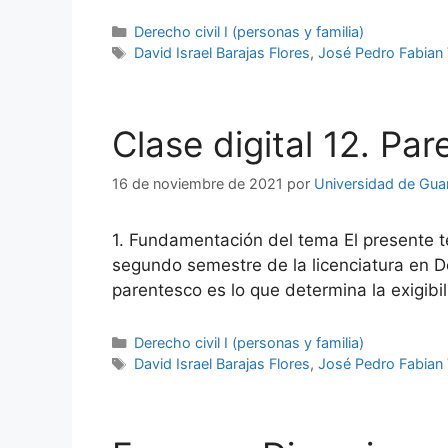
Categorías
Derecho civil I (personas y familia)
Etiquetas
David Israel Barajas Flores
,
José Pedro Fabian 
Clase digital 12. Pa
16 de noviembre de 2021
por
Universidad de Gua
1. Fundamentación del tema El presente te
segundo semestre de la licenciatura en D
parentesco es lo que determina la exigib
Categorías
Derecho civil I (personas y familia)
Etiquetas
David Israel Barajas Flores
,
José Pedro Fabian 