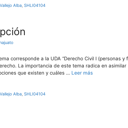
Vallejo Alba
,
SHLI04104
opción
najuato
ma corresponde a la UDA “Derecho Civil I (personas y fa
erecho. La importancia de este tema radica en asimilar
pciones que existen y cuáles …
Leer más
Vallejo Alba
,
SHLI04104