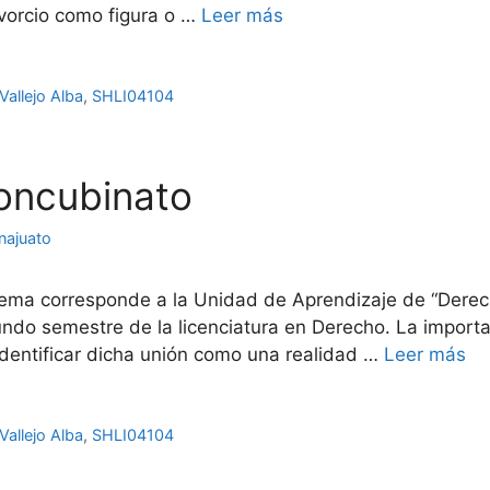
ivorcio como figura o …
Leer más
Vallejo Alba
,
SHLI04104
concubinato
najuato
ma corresponde a la Unidad de Aprendizaje de “Derecho c
undo semestre de la licenciatura en Derecho. La import
identificar dicha unión como una realidad …
Leer más
Vallejo Alba
,
SHLI04104