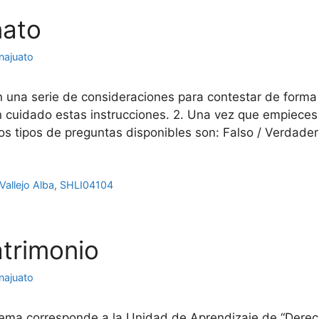
nato
najuato
n una serie de consideraciones para contestar de forma
con cuidado estas instrucciones. 2. Una vez que empiec
os tipos de preguntas disponibles son: Falso / Verdade
Vallejo Alba
,
SHLI04104
atrimonio
najuato
ma corresponde a la Unidad de Aprendizaje de “Derecho c