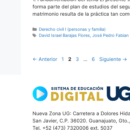
forma parte del plan de estudios del seg
matrimonio resulta de la práctica tan 
Categorías
Derecho civil I (personas y familia)
Etiquetas
David Israel Barajas Flores
,
José Pedro Fabian 
Página
Página
Página
Página
←
Anterior
1
2
3
…
6
Siguiente
→
Nueva Zona UG: Carretera a Dolores Hida
San Javier, C.P. 36020. Guanajuato, Gto.
Tel. +52 (473) 7320006 ext. 5037