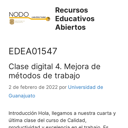
Saltar
Recursos
al
Educativos
contenido
Abiertos
EDEA01547
Clase digital 4. Mejora de
métodos de trabajo
2 de febrero de 2022
por
Universidad de
Guanajuato
Introducción Hola, llegamos a nuestra cuarta y
última clase del curso de Calidad,
productividad y excelencia en el trabajo. Es