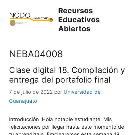
Saltar
Recursos
al
Educativos
contenido
Abiertos
NEBA04008
Clase digital 18. Compilación y
entrega del portafolio final
7 de julio de 2022
por
Universidad de
Guanajuato
Introducción ¡Hola notable estudiante! Mis
felicitaciones por llegar hasta este momento de
tu aprendizaje. Emplearemos esta semana 18,