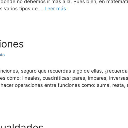
donde no debemos ir más allá. Pues bien, en matemática
s varios tipos de …
Leer más
ciones
ato
unciones, seguro que recuerdas algo de ellas, ¿recuer
nes como: lineales, cuadráticas; pares, impares, invers
hacer operaciones entre funciones como: suma, resta, mu
igualdades