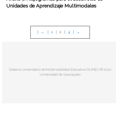
Unidades de Aprendizaje Multimodales
←
1
2
3
→
Sistema Universitario de Multimodalidad Educativa (SUME) | © 2022
Universidad de Guanajuato